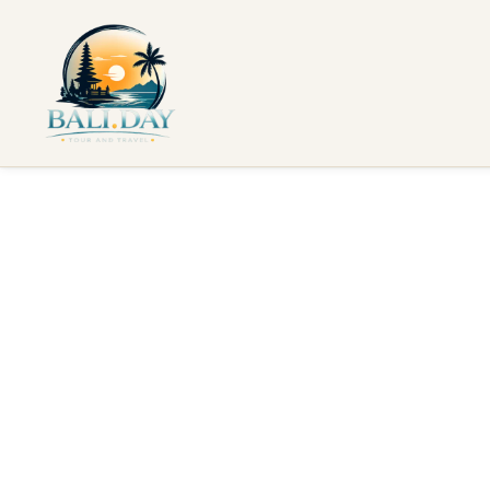
Casa
Attività
Cultura e artigianato
Corsi e workshop
Corsi d
Corsi di cucina
Corsi di cucina
La cucina balinese è ricca, aromatica e sorprendentemente a
freschi, seguita dalla preparazione pratica in una cucina all
Cosa cucinerai