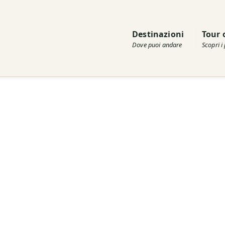
Destinazioni
Tour 
Dove puoi andare
Scopri i 
i cucina
ccessibile da imparare. I corsi di cucina iniziano in genere con u
'aperto.