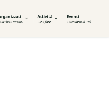
organizzati
Attività
Eventi
pacchetti turistici
Cosa fare
Calendario di Bali
na visita al mercato per selezionare gli ingredienti