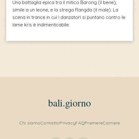
Una battaglia epica tra il mitico Barong (il bene),
simile a un leone, e la strega Rangda (il male). La
scena in trance in cui i danzatori si puntano contro le
lame kris è indimenticabile.
bali.giorno
Indonesian
Chi siamo
Contatto
Privacy
FAQ
Premere
Carriere
French