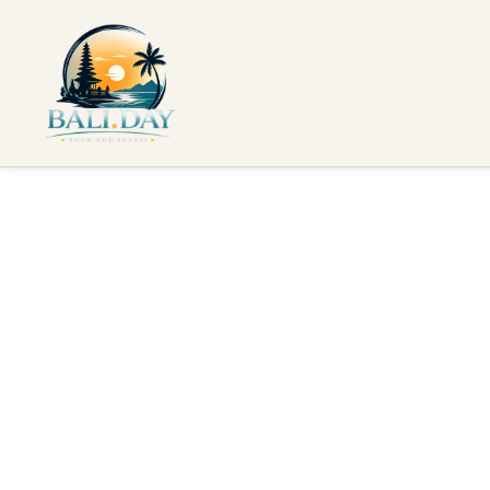
Casa
Luoghi
Badung e Denpasar: il cuore pulsante di Bali
Canggu 
informazioni generali
Alloggi
Tour
Noleggio auto