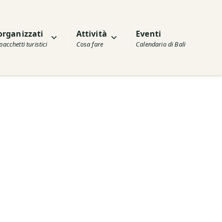
organizzati
Attività
Eventi
pacchetti turistici
Cosa fare
Calendario di Bali
Esplora Bali
Badung e Denpasar
Canggu e Berawa
Denpasar
Jimbaran
Kuta