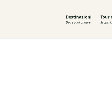
Destinazioni
Tour 
Dove puoi andare
Scopri i 
e Berawa: alla scoperta dei crocevia culturali più complessi di Bali