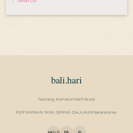
tanah Lot
bali.hari
Tentang Kami
Kontak
Pribadi
Italian
PERTANYAAN YANG SERING DIAJUKAN
Tekan
Karier
French
German
AKU G
FB
PI