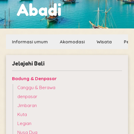
Abadi
Informasi umum
Akomodasi
Wisata
Pen
Jelajahi Bali
Badung & Denpasar
Canggu & Berawa
denpasar
Jimbaran
Kuta
Legian
Nusa Dua