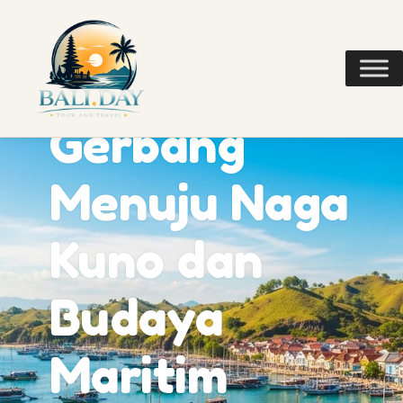
Labuan Bajo:
Gerbang
Menuju Naga
Kuno dan
Budaya
Maritim