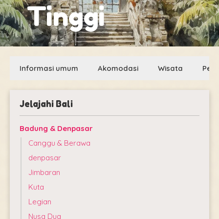
Tinggi
Informasi umum
Akomodasi
Wisata
Pen
Jelajahi Bali
Badung & Denpasar
Canggu & Berawa
denpasar
Jimbaran
Kuta
Legian
Nusa Dua