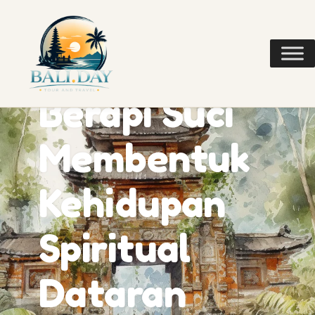
Tempat
Gunung
Berapi Suci
Membentuk
Kehidupan
Spiritual
Dataran