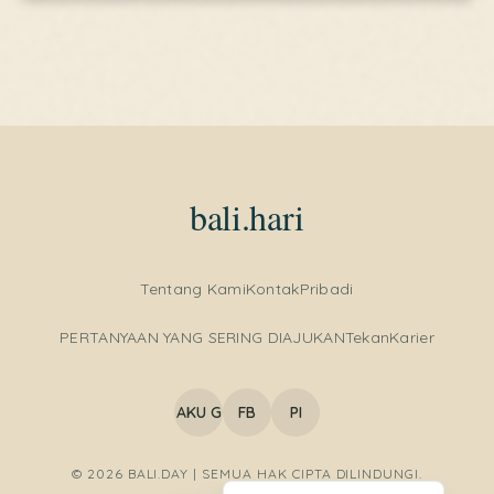
bali.hari
Tentang Kami
Kontak
Pribadi
Italian
PERTANYAAN YANG SERING DIAJUKAN
Tekan
Karier
French
German
AKU G
FB
PI
Spanish
English (United States)
© 2026 BALI.DAY | SEMUA HAK CIPTA DILINDUNGI.